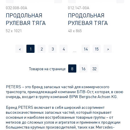
032.008-00A
012.147-00A
ПРОДОЛЬНАЯ
ПРОДОЛЬНАЯ
РУЛЕВАЯ ТЯГА
РУЛЕВАЯ ТЯГА
52 x 1021
40 x 865
<
1
2
3
4
14
15
>
…
Товаров на странице
8
16
32
PETERS – это бренд запасных частей для коммерческого
транспорта, принадлежащий компании БПВ-Ост, которая, в свою
очередь, входит в группу компаний BPW Bergische Achsen KG.
Бренд PETERS включает в себя широкий ассортимент
высококачественных запасных частей, который покрывает
основные и наиболее востребованные товарные группы – от
метизов до сложных узлов и агрегатов и применим к продукции
большинства крупных производителей, таких как Mercedes-