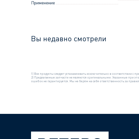
Применение
Вы недавно смотрели
1) Все продукты следует устанавливать исключительно в соответствии с
2) Предлагаемые запчасти не являются оригинальными. Указанные при эт
ошибок не гарантируется. Мы не берём на себя ответственность за прав