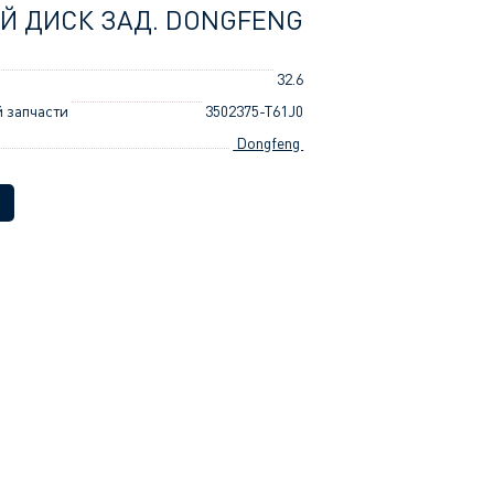
Й ДИСК ЗАД. DONGFENG
32.6
 запчасти
3502375-T61J0
Dongfeng