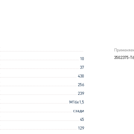
Применяем
3502375-T
10
37
430
256
239
M16x1,5
сзади
45
129