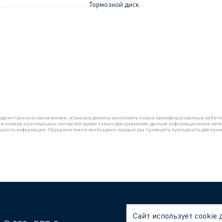
Тормозной диск
 предусмотренным назначением, установку должны выполнять только квалифицированные работн
ом номера оригинальных запчастей служат только для сравнения, данные информационные мате
ильность информации. Перед монтажом необходимо каждый раз проверять пригодность для при
Сайт использует cookie