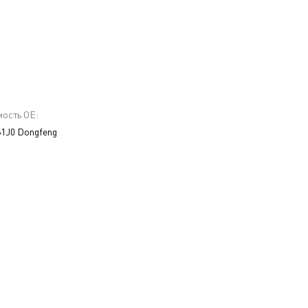
ость ОЕ:
61J0 Dongfeng