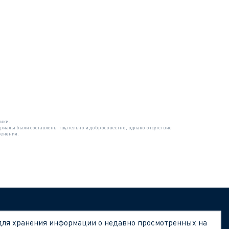
ики.
риалы были составлены тщательно и добросовестно, однако отсутствие
менения.
 для хранения информации о недавно просмотренных на