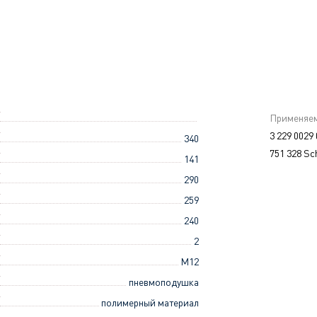
Применяем
3 229 0029
340
751 328 Sc
141
290
259
240
2
M12
пневмоподушка
полимерный материал