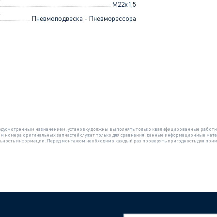
M22x1,5
Пневмоподвеска - Пневморессора
 предусмотренным назначением, установку должны выполнять только квалифицированные работн
ом номера оригинальных запчастей служат только для сравнения, данные информационные мате
ильность информации. Перед монтажом необходимо каждый раз проверять пригодность для при