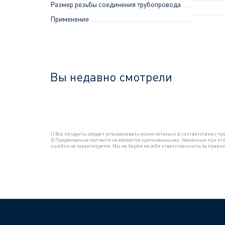
Размер резьбы соединения трубопровода
Применение
Вы недавно смотрели
1) Все продукты следует устанавливать исключительно в соответствии с
2) Предлагаемые запчасти не являются оригинальными. Указанные при эт
ошибок не гарантируется. Мы не берём на себя ответственность за прав