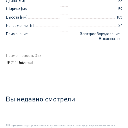
Длина (мм)
63
Ширина (мм)
59
Высота (мм)
105
Напряжение (В)
24
Применение
Электрооборудование -
Выключатель
Применяемость ОЕ:
JK250 Universal
Вы недавно смотрели
1) Все продукты следует устанавливать исключительно в соответствии с предусмотренным назначением,