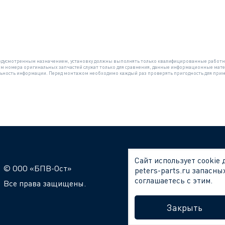
 предусмотренным назначением, установку должны выполнять только квалифицированные работн
ом номера оригинальных запчастей служат только для сравнения, данные информационные мате
ильность информации. Перед монтажом необходимо каждый раз проверять пригодность для при
Сайт использует cookie
© ООО «БПВ-Ост»
Дистрибьюторы
peters-parts.ru запасны
соглашаетесь с этим.
Все права защищены.
Каталог запасных ч
Закрыть