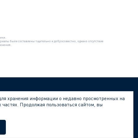
ики.
риалы были составлены тщательно и добросовестно, однако отсутствие
менения.
 для хранения информации о недавно просмотренных на
х частях. Продолжая пользоваться сайтом, вы
астей Peters (Петерс)