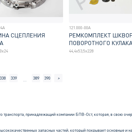
94A
121.000-00A
ИНА СЦЕПЛЕНИЯ
РЕМКОМПЛЕКТ ШКВО
A
ПОВОРОТНОГО КУЛАК
0x24
44,4x53,5x228
338
339
389
390
>
…
о транспорта, принадлежащий компании БПВ-Ост, которая, в свою очер
ысококачественных запасных частей, который покрывает основные и на