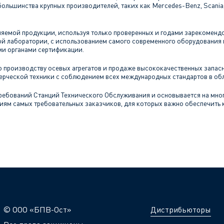
ольшинства крупных производителей, таких как Mercedes-Benz, Scania, 
ляемой продукции, используя только проверенных и годами зарекоменд
ой лаборатории, с использованием самого современного оборудования 
ми органами сертификации.
 производству осевых агрегатов и продаже высококачественных запасн
рческой техники с соблюдением всех международных стандартов в обл
ребований Станций Технического Обслуживания и основывается на мно
иям самых требовательных заказчиков, для которых важно обеспечить 
© ООО «БПВ-Ост»
Дистрибьюторы