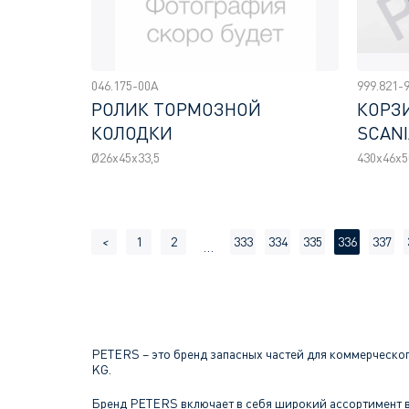
046.175-00A
999.821-
РОЛИК ТОРМОЗНОЙ
КОРЗ
КОЛОДКИ
SCANI
Ø26x45x33,5
430x46x5
<
1
2
333
334
335
336
337
…
PETERS – это бренд запасных частей для коммерческог
KG.
Бренд PETERS включает в себя широкий ассортимент в